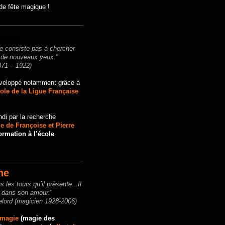
de fête magique !
icien
e consiste pas à chercher
 de nouveaux yeux."
871 – 1922)
veloppé notamment grâce à
ole de la Ligue Française
ndi par la recherche
 de Françoise et Pierre
ormation à l’école
ne
s les tours qu’il présente...Il
u dans son amour.
"
elord (magicien 1928-2006)
omagie
(magie des