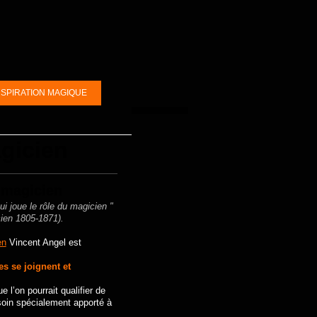
NSPIRATION MAGIQUE
gicien
e
magicien
i joue le rôle du magicien "
cien 1805-1871).
en
Vincent Angel est
es
se joignent et
ue l’on pourrait qualifier de
soin spécialement apporté à