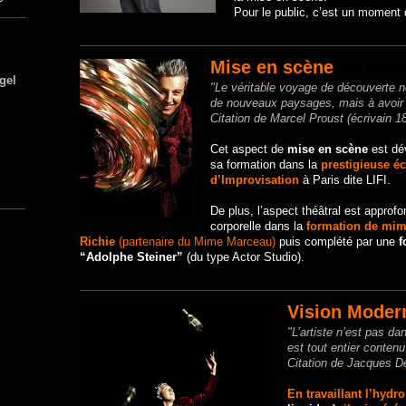
Pour le public, c’est un moment 
Mise en scène
du mag
gel
"Le véritable voyage de découverte n
de nouveaux paysages, mais à avoir
Citation de Marcel Proust (écrivain 1
Cet aspect de
mise en scène
est dé
sa formation dans la
prestigieuse éc
d’Improvisation
à Paris dite LIFI.
De plus, l’aspect théâtral est approfo
corporelle dans la
formation de mime
Richie
(partenaire du Mime Marceau)
puis complété par une
f
“Adolphe Steiner”
(du type Actor Studio).
Vision Moder
"L’artiste n’est pas dan
est tout entier conten
Citation de Jacques D
En travaillant l’hydr