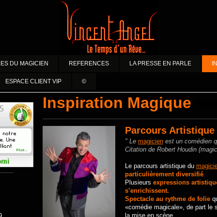
ES DU MAGICIEN
REFERENCES
LA PRESSE EN PARLE
I
ESPACE CLIENT VIP
©
Inspiration Magique
ma
Parcours Artistiqu
" Le
magicien
est un comédien qu
Citation de Robert Houdin (magi
Le parcours artistique du
magici
particulièrement diversifié
.
Plusieurs
expressions artistiqu
s’enrichissent.
Spectacle au rythme de folie
q
«comédie magicale», de part le 
la mise en scène.
9